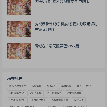
黑悟空幻兽素材含配置文件(电脑版)
魔域最新外观(手机素材)寂灭咏叹与黎明
先锋系列外套
魔域客户端天赋觉醒6392版
标签列表
新端互通版本库
架设工具
GM工具
工具源码
版本补丁大全
NPC脚本大全
易语言源码
PHP网页模板
ASP网页模板
HTML网页模板
版本修改技术
游戏防骗曝光区
游戏辅助