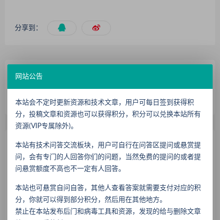
分享到：
上一篇
下一篇
网站公告
魔域全新英灵幻兽闭月红颜·
魔域最新泳装派对外套发型背
貂蝉(电脑版素材含配置文件)
饰素材(电脑版含配置文件)
本站会不定时更新资源和技术文章，用户可每日签到获得积
分，投稿文章和资源也可以获得积分，积分可以兑换本站所有
资源(VIP专属除外)。
相关推荐
本站有技术问答交流板块，用户可自行在问答区提问或悬赏提
问，会有专门的人回答你们的问题，当然免费的提问的或者提
魔域全新英灵幻兽吕布奉先和骑宠(电脑模型素材)
问悬赏额度不高也不一定有人回答。
魔域新外套圣光耀织素材新技能三大职业专精素材新背饰素材(电脑)
本站也可悬赏自问自答，其他人查看答案就需要支付对应的积
魔域马年幻兽九州神骏含外套幻魂发型(电脑素材)
分，你就可以得到部分积分，然后用在其他地方。
魔域最新外观(手机素材)寂灭咏叹与黎明先锋系列外套
禁止在本站发布后门和病毒工具和资源，发现的给与删除文章