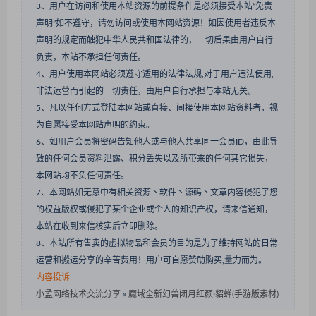
3、用户在访问和使用本站资源的前提条件是必须接受本站“免责
声明”如不遵守，请勿访问或使用本网站资源！如因使用者违反本
声明的规定而触犯中华人民共和国法律的，一切后果由用户自行
负责，本站不承担任何责任。
4、用户使用本网站必须遵守适用的法律法规,对于用户违法使用,
非法运营而引起的一切责任，由用户自行承担与本站无关。
5、凡以任何方式登陆本网站或直接、间接使用本网站资料者，视
为自愿接受本网站声明的约束。
6、如用户会员将密码告知他人或与他人共享同一会员ID，由此导
致的任何会员资料泄露、积分丢失以及所带来的任何其它损失，
本网站均不负任何责任。
7、本网站如无意中有相关资源丶软件丶源码丶文章内容侵犯了您
的权益版权或侵犯了某个企业或个人的知识产权，请来信通知，
本站在收到来信核实后立即删除。
8、本站所有售卖的虚拟物品和会员的目的是为了维持网站的日常
运营和搬运分享的辛苦费用！用户可自愿赞助购买,量力而为。
内容投诉
小孟网络技术交流分享
»
魔域全新幻兽闭月红颜·貂蝉(手游版素材)