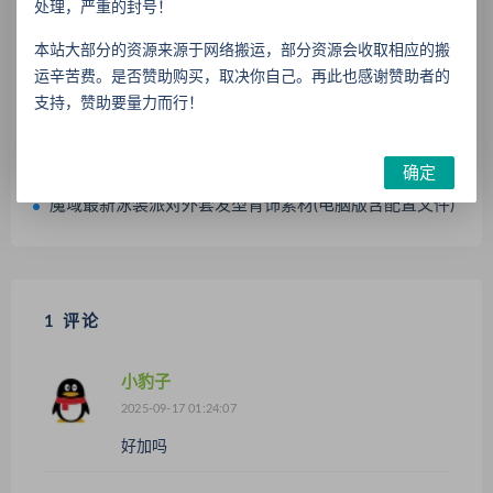
处理，严重的封号！
魔域最新外观(电脑素材)寂灭咏叹系列与黎明先锋系列外套
本站大部分的资源来源于网络搬运，部分资源会收取相应的搬
魔域炫彩爆雷，圣彩爆雷，七彩爆雷，彩虹爆雷补丁电脑和手机版
运辛苦费。是否赞助购买，取决你自己。再此也感谢赞助者的
魔域新涅槃秘宝外观，幻魂，背饰，跟宠，缰绳电脑素材2025年华服嘉年华
支持，赞助要量力而行！
官方魔域最新幻兽忘忧和同款外观电脑素材
新品花魁赛绝美外观圣莲神女【神霄莲华】幻魂，外套，头饰，背饰电脑素材
确定
魔域最新泳装派对外套发型背饰素材(电脑版含配置文件)
1 评论
小豹子
2025-09-17 01:24:07
好加吗