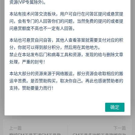
为自愿接受本网站声明的约束。
资源(VIP专属除外)。
6、如用户会员将密码告知他人或与他人共享同一会员ID，由此导
本站有技术问答交流板块，用户可自行在问答区提问或悬赏提
致的任何会员资料泄露、积分丢失以及所带来的任何其它损失，
问，会有专门的人回答你们的问题，当然免费的提问的或者提
本网站均不负任何责任。
问悬赏额度不高也不一定有人回答。
7、本网站如无意中有相关资源丶软件丶源码丶文章内容侵犯了您
的权益版权或侵犯了某个企业或个人的知识产权，请来信通知，
本站也可悬赏自问自答，其他人查看答案就需要支付对应的积
本站在收到来信核实后立即删除。
分，你就可以得到部分积分，然后用在其他地方。
8、本站所有售卖的虚拟物品和会员的目的是为了维持网站的日常
禁止在本站发布后门和病毒工具和资源，发现的给与删除文章
运营和搬运分享的辛苦费用！用户可自愿赞助购买,量力而为。
处理，严重的封号！
内容投诉
小孟网络技术交流分享
»
1643批量幻化多功能工具
本站大部分的资源来源于网络搬运，部分资源会收取相应的搬
运辛苦费。是否赞助购买，取决你自己。再此也感谢赞助者的
支持，赞助要量力而行！
分享到：
确定
上一篇
下一篇