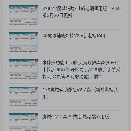
898MY魔域辅助-【新老端通用版】V3.0
版3月20日更新
30魔域辅助外挂V2.6新老端通用
本体多功能工具箱(支持数据库备份,开区
中控,批量幻化,开区助手,架设助手,引擎授
权,月会员管理,跨服功能)非插件
178魔域辅助外挂V2.7 版（新端老端共
用）
魔域GM工具(免费)新端老端通用版